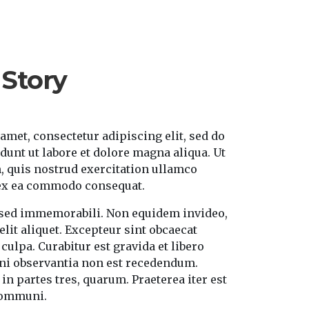
 Story
amet, consectetur adipiscing elit, sed do
unt ut labore et dolore magna aliqua. Ut
 quis nostrud exercitation ullamco
p ex ea commodo consequat.
t sed immemorabili. Non equidem invideo,
lit aliquet. Excepteur sint obcaecat
culpa. Curabitur est gravida et libero
ni observantia non est recedendum.
 in partes tres, quarum. Praeterea iter est
communi.