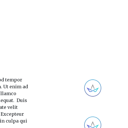
od tempor
a. Ut enim ad
ullamco
sequat.
Duis
te velit
. Excepteur
in culpa qui