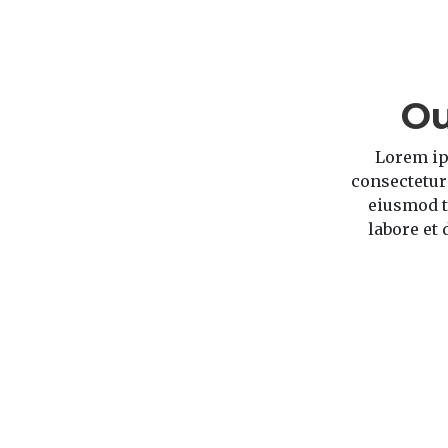
Ou
Lorem ip
consectetur 
eiusmod t
labore et