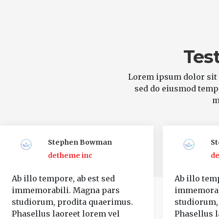
Tes
Lorem ipsum dolor sit 
sed do eiusmod tempo
m
Stephen Bowman
S
detheme inc
de
Ab illo tempore, ab est sed
Ab illo tem
immemorabili. Magna pars
immemorab
studiorum, prodita quaerimus.
studiorum,
Phasellus laoreet lorem vel
Phasellus l